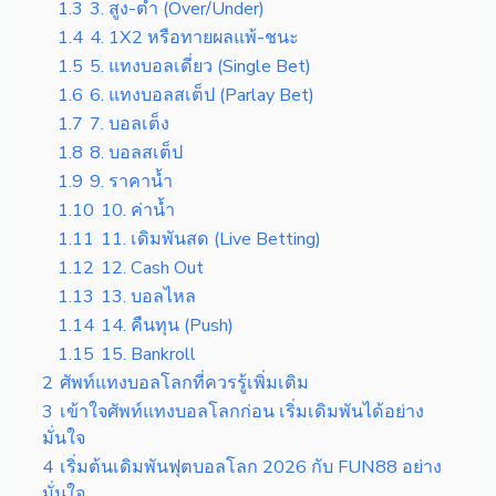
1.3
3. สูง-ต่ำ (Over/Under)
1.4
4. 1X2 หรือทายผลแพ้-ชนะ
1.5
5. แทงบอลเดี่ยว (Single Bet)
1.6
6. แทงบอลสเต็ป (Parlay Bet)
1.7
7. บอลเต็ง
1.8
8. บอลสเต็ป
1.9
9. ราคาน้ำ
1.10
10. ค่าน้ำ
1.11
11. เดิมพันสด (Live Betting)
1.12
12. Cash Out
1.13
13. บอลไหล
1.14
14. คืนทุน (Push)
1.15
15. Bankroll
2
ศัพท์แทงบอลโลกที่ควรรู้เพิ่มเติม
3
เข้าใจศัพท์แทงบอลโลกก่อน เริ่มเดิมพันได้อย่าง
มั่นใจ
4
เริ่มต้นเดิมพันฟุตบอลโลก 2026 กับ FUN88 อย่าง
มั่นใจ