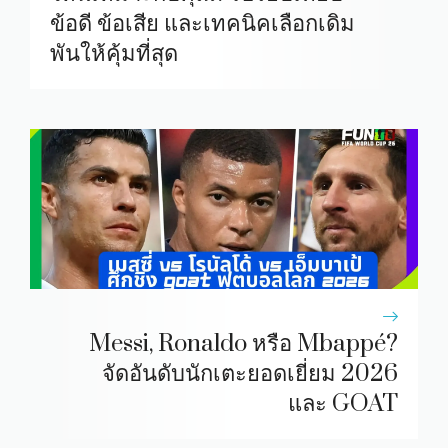
ข้อดี ข้อเสีย และเทคนิคเลือกเดิม
พันให้คุ้มที่สุด
Messi, Ronaldo หรือ Mbappé?
จัดอันดับนักเตะยอดเยี่ยม 2026
และ GOAT