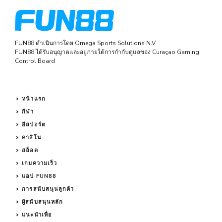
FUN88 ดำเนินการโดย Omega Sports Solutions N.V.
FUN88 ได้รับอนุญาตและอยู่ภายใต้การกำกับดูแลของ Curaçao Gaming
Control Board
หน้าแรก
กีฬา
อีสปอร์ต
คาสิโน
สล็อต
เกมความเร็ว
แอป FUN88
การสนับสนุนลูกค้า
ผู้สนับสนุนหลัก
แนะนำเพื่อ