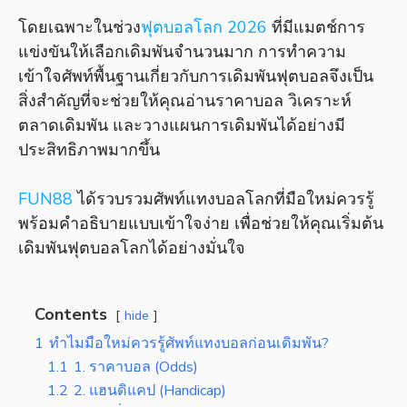
โดยเฉพาะในช่วง
ฟุตบอลโลก 2026
ที่มีแมตช์การ
แข่งขันให้เลือกเดิมพันจำนวนมาก การทำความ
เข้าใจศัพท์พื้นฐานเกี่ยวกับการเดิมพันฟุตบอลจึงเป็น
สิ่งสำคัญที่จะช่วยให้คุณอ่านราคาบอล วิเคราะห์
ตลาดเดิมพัน และวางแผนการเดิมพันได้อย่างมี
ประสิทธิภาพมากขึ้น
FUN88
ได้รวบรวมศัพท์แทงบอลโลกที่มือใหม่ควรรู้
พร้อมคำอธิบายแบบเข้าใจง่าย เพื่อช่วยให้คุณเริ่มต้น
เดิมพันฟุตบอลโลกได้อย่างมั่นใจ
Contents
hide
1
ทำไมมือใหม่ควรรู้ศัพท์แทงบอลก่อนเดิมพัน?
1.1
1. ราคาบอล (Odds)
1.2
2. แฮนดิแคป (Handicap)