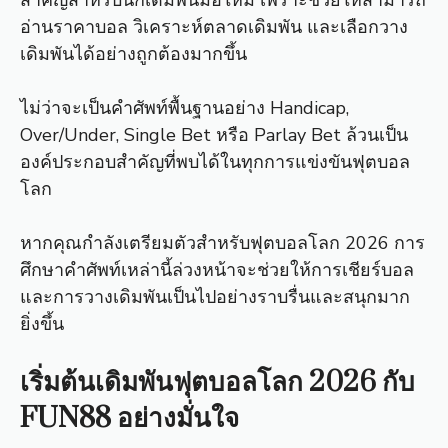
สำคัญสำหรับนักเดิมพันมือใหม่ เพราะช่วยให้สามารถ
อ่านราคาบอล วิเคราะห์ตลาดเดิมพัน และเลือกวาง
เดิมพันได้อย่างถูกต้องมากขึ้น
ไม่ว่าจะเป็นคำศัพท์พื้นฐานอย่าง Handicap,
Over/Under, Single Bet หรือ Parlay Bet ล้วนเป็น
องค์ประกอบสำคัญที่พบได้ในทุกการแข่งขันฟุตบอล
โลก
หากคุณกำลังเตรียมตัวสำหรับฟุตบอลโลก 2026 การ
ศึกษาคำศัพท์เหล่านี้ล่วงหน้าจะช่วยให้การเชียร์บอล
และการวางเดิมพันเป็นไปอย่างราบรื่นและสนุกมาก
ยิ่งขึ้น
เริ่มต้นเดิมพันฟุตบอลโลก 2026 กับ
FUN88 อย่างมั่นใจ