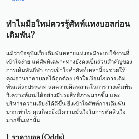
ทำไมมือใหม่ควรรู้ศัพท์แทงบอลก่อน
เดิมพัน?
แม้ว่าปัจจุบันเว็บเดิมพันหลายแห่งจะมีระบบใช้งานที่
เข้าใจง่าย แต่ศัพท์เฉพาะทางยังคงเป็นส่วนสำคัญของ
การเดิมพันกีฬา การเข้าใจคำศัพท์เหล่านี้จะช่วยให้
คุณอ่านราคาบอลได้ถูกต้อง เข้าใจเงื่อนไขการเดิม
พันแต่ละประเภท ลดความผิดพลาดในการวางเดิมพัน
วิเคราะห์เกมได้อย่างมีประสิทธิภาพมากขึ้น และ
บริหารความเสี่ยงได้ดีขึ้น ยิ่งเข้าใจศัพท์การเดิมพัน
มากเท่าไร คุณก็จะยิ่งมีความมั่นใจในการตัดสินใจ
มากขึ้นเท่านั้น
1. ราคาบอล (Odds)