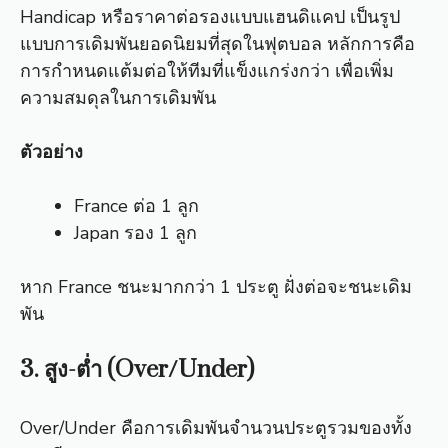
Handicap หรือราคาต่อรองแบบแฮนดิแคป เป็นรูป
แบบการเดิมพันยอดนิยมที่สุดในฟุตบอล หลักการคือ
การกำหนดแต้มต่อให้ทีมที่แข็งแกร่งกว่า เพื่อเพิ่ม
ความสมดุลในการเดิมพัน
ตัวอย่าง
France ต่อ 1 ลูก
Japan รอง 1 ลูก
หาก France ชนะมากกว่า 1 ประตู ฝั่งต่อจะชนะเดิม
พัน
3. สูง-ต่ำ (Over/Under)
Over/Under คือการเดิมพันจำนวนประตูรวมของทั้ง