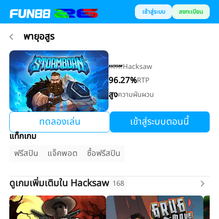
เข้าสู่ระบบ
ลงทะเบียน
พายุอสูร
Hacksaw
96.27
%
RTP
สูง
ความผันผวน
ทดลองเล่น
เข้าสู่ระบบตอนนี้
แท็กเกม
ฟรีสปิน
แจ็คพอต
ซื้อฟรีสปิน
ดูเกมเพิ่มเติมใน Hacksaw
168