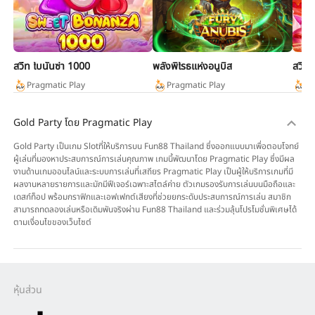
สวีท โบนันซ่า 1000
พลังพิโรธแห่งอนูบิส
สวีท 
Pragmatic Play
Pragmatic Play
Pr
Gold Party โดย Pragmatic Play
Gold Party เป็นเกม Slotที่ให้บริการบน Fun88 Thailand ซึ่งออกแบบมาเพื่อตอบโจทย์
ผู้เล่นที่มองหาประสบการณ์การเล่นคุณภาพ เกมนี้พัฒนาโดย Pragmatic Play ซึ่งมีผล
งานด้านเกมออนไลน์และระบบการเล่นที่เสถียร Pragmatic Play เป็นผู้ให้บริการเกมที่มี
ผลงานหลายรายการและมักมีฟีเจอร์เฉพาะสไตล์ค่าย ตัวเกมรองรับการเล่นบนมือถือและ
เดสก์ท็อป พร้อมกราฟิกและเอฟเฟกต์เสียงที่ช่วยยกระดับประสบการณ์การเล่น สมาชิก
สามารถทดลองเล่นหรือเดิมพันจริงผ่าน Fun88 Thailand และร่วมลุ้นโปรโมชั่นพิเศษได้
ตามเงื่อนไขของเว็บไซต์
หุ้นส่วน