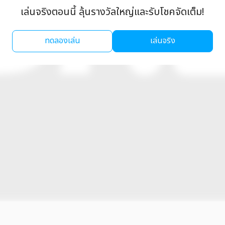
เล่นจริงตอนนี้ ลุ้นรางวัลใหญ่และรับโชคจัดเต็ม!
ทดลองเล่น
เล่นจริง