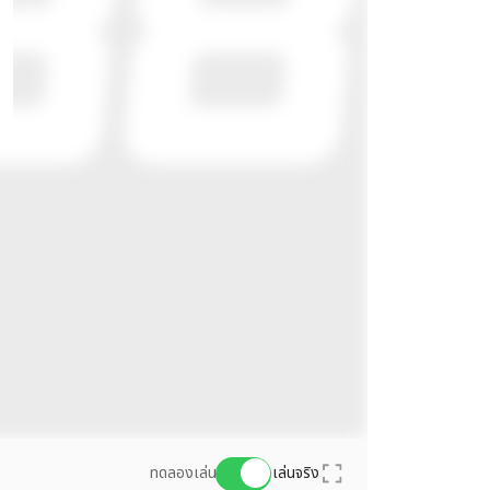
ทดลองเล่น
เล่นจริง