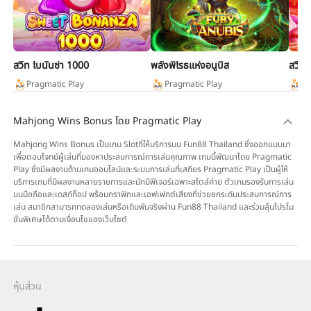
สวีท โบนันซ่า 1000
พลังพิโรธแห่งอนูบิส
สวีท 
Pragmatic Play
Pragmatic Play
Pr
Mahjong Wins Bonus โดย Pragmatic Play
Mahjong Wins Bonus เป็นเกม Slotที่ให้บริการบน Fun88 Thailand ซึ่งออกแบบมา
เพื่อตอบโจทย์ผู้เล่นที่มองหาประสบการณ์การเล่นคุณภาพ เกมนี้พัฒนาโดย Pragmatic
Play ซึ่งมีผลงานด้านเกมออนไลน์และระบบการเล่นที่เสถียร Pragmatic Play เป็นผู้ให้
บริการเกมที่มีผลงานหลายรายการและมักมีฟีเจอร์เฉพาะสไตล์ค่าย ตัวเกมรองรับการเล่น
บนมือถือและเดสก์ท็อป พร้อมกราฟิกและเอฟเฟกต์เสียงที่ช่วยยกระดับประสบการณ์การ
เล่น สมาชิกสามารถทดลองเล่นหรือเดิมพันจริงผ่าน Fun88 Thailand และร่วมลุ้นโปรโม
ชั่นพิเศษได้ตามเงื่อนไขของเว็บไซต์
หุ้นส่วน