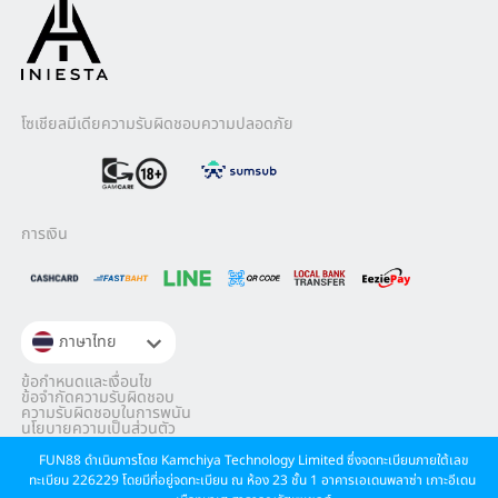
โซเชียลมีเดีย
ความรับผิดชอบ
ความปลอดภัย
การเงิน
ภาษาไทย
ข้อกำหนดและเงื่อนไข​
ข้อจำกัดความรับผิดชอบ
ความรับผิดชอบในการพนัน
นโยบายความเป็นส่วนตัว​
FUN88 ดำเนินการโดย Kamchiya Technology Limited ซึ่งจดทะเบียนภายใต้เลข
ทะเบียน 226229 โดยมีที่อยู่จดทะเบียน ณ ห้อง 23 ชั้น 1 อาคารเอเดนพลาซ่า เกาะอีเดน 