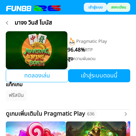
เข้าสู่ระบบ
ลงทะเบียน
มาจง วินส์ โบนัส
Pragmatic Play
96.48
%
RTP
สูง
ความผันผวน
ทดลองเล่น
เข้าสู่ระบบตอนนี้
แท็กเกม
ฟรีสปิน
ดูเกมเพิ่มเติมใน Pragmatic Play
636