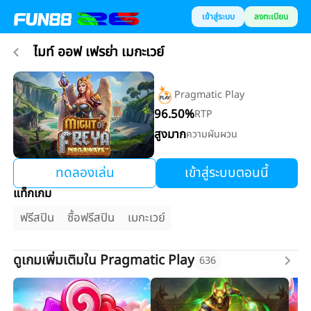
เข้าสู่ระบบ
ลงทะเบียน
ไมท์ ออฟ เฟรย่า เมกะเวย์
Pragmatic Play
96.50
%
RTP
สูงมาก
ความผันผวน
ทดลองเล่น
เข้าสู่ระบบตอนนี้
แท็กเกม
ฟรีสปิน
ซื้อฟรีสปิน
เมกะเวย์
ดูเกมเพิ่มเติมใน Pragmatic Play
636