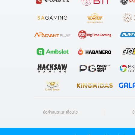
Booongo
Playtech
Play’n Go
ข้อกำหนดและเงื่อนไข
ข