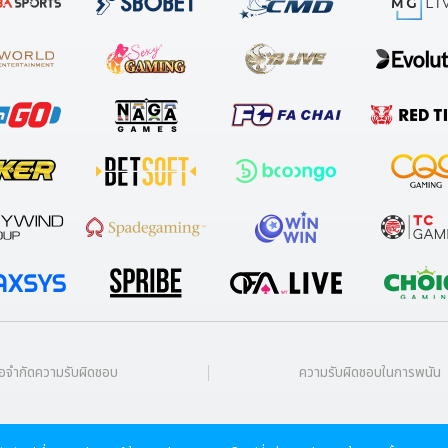
้อจำกัดความรับผิดชอบ
ความรับผิดชอบในการพนัน