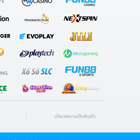
นโยบายความเป็นส่วนตัว