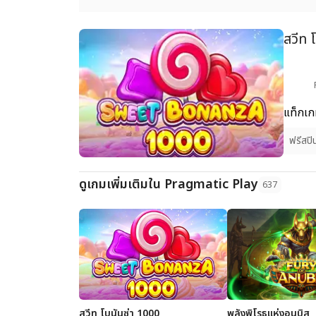
Microgaming
CG พาเลซ
สวีท 
บทความ
แท็กเก
Joker Gaming
DG พาเลซ
ฟรีสปิ
ดูเกมเพิ่มเติมใน Pragmatic Play
637
WM พาเลซ
Fa Chai
สวีท โบนันซ่า 1000
พลังพิโรธแห่งอนูบิส