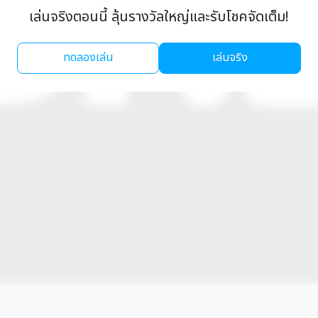
เล่นจริงตอนนี้ ลุ้นรางวัลใหญ่และรับโชคจัดเต็ม!
ทดลองเล่น
เล่นจริง