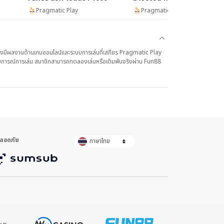
Pragmatic Play
Pragmatic Play
ึ่งมีผลงานด้านเกมออนไลน์และระบบการเล่นที่เสถียร Pragmatic Play
ระสบการณ์การเล่น สมาชิกสามารถทดลองเล่นหรือเดิมพันจริงผ่าน Fun88
ลอดภัย
ภาษาไทย