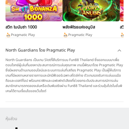
สวีท โบนันซ่า 1000
พลังพิโรธแห่งอนูบิส
สวีท 
Pragmatic Play
Pragmatic Play
Pr
North Guardians โดย Pragmatic Play
North Guardians เป็นเกม Slotที่ให้บริการบน Fun88 Thailand ซึ่งออกแบบมาเพื่อ
ตอบโจทย์ผู้เล่นที่มองหาประสบการณ์การเล่นคุณภาพ เกมนี้พัฒนาโดย Pragmatic Play
ซึ่งมีผลงานด้านเกมออนไลน์และระบบการเล่นที่เสถียร Pragmatic Play เป็นผู้ให้บริการ
เกมที่มีผลงานหลายรายการและมักมีฟีเจอร์เฉพาะสไตล์ค่าย ตัวเกมรองรับการเล่นบนมือ
ถือและเดสก์ท็อป พร้อมกราฟิกและเอฟเฟกต์เสียงที่ช่วยยกระดับประสบการณ์การเล่น
สมาชิกสามารถทดลองเล่นหรือเดิมพันจริงผ่าน Fun88 Thailand และร่วมลุ้นโปรโมชั่นพิ
เศษได้ตามเงื่อนไขของเว็บไซต์
หุ้นส่วน