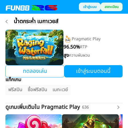
เข้าสู่ระบบ
ลงทะเบียน
น้ำตกระห่ำ เมกาเวยส์
Pragmatic Play
96.50
%
RTP
สูง
ความผันผวน
ทดลองเล่น
เข้าสู่ระบบตอนนี้
แท็กเกม
ฟรีสปิน
ซื้อฟรีสปิน
เมกะเวย์
ดูเกมเพิ่มเติมใน Pragmatic Play
636