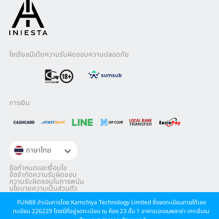
โซเชียลมีเดีย
ความรับผิดชอบ
ความปลอดภัย
การเงิน
ภาษาไทย
ข้อกำหนดและเงื่อนไข​
ข้อจำกัดความรับผิดชอบ
ความรับผิดชอบในการพนัน
นโยบายความเป็นส่วนตัว​
FUN88 ดำเนินการโดย Kamchiya Technology Limited ซึ่งจดทะเบียนภายใต้เลข
ทะเบียน 226229 โดยมีที่อยู่จดทะเบียน ณ ห้อง 23 ชั้น 1 อาคารเอเดนพลาซ่า เกาะอีเดน 