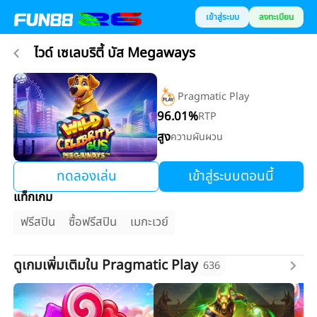
เข้าสู่ระบบ
ลงทะเบียน
ไวด์ เซเลบริตี้ บัส Megaways
Pragmatic Play
96.01
%
RTP
สูง
ความผันผวน
ทดลองเล่น
เข้าสู่ระบบตอนนี้
แท็กเกม
ฟรีสปิน
ซื้อฟรีสปิน
เมกะเวย์
ดูเกมเพิ่มเติมใน Pragmatic Play
636