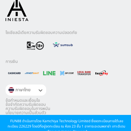
โซเชียลมีเดีย
ความรับผิดชอบ
ความปลอดภัย
การเงิน
ภาษาไทย
ข้อกำหนดและเงื่อนไข​
ข้อจำกัดความรับผิดชอบ
ความรับผิดชอบในการพนัน
นโยบายความเป็นส่วนตัว​
FUN88 ดำเนินการโดย Kamchiya Technology Limited ซึ่งจดทะเบียนภายใต้เลข
ทะเบียน 226229 โดยมีที่อยู่จดทะเบียน ณ ห้อง 23 ชั้น 1 อาคารเอเดนพลาซ่า เกาะอีเดน 