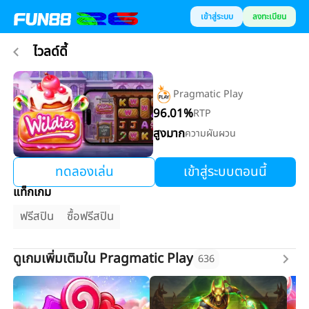
เข้าสู่ระบบ
ลงทะเบียน
ไวลด์ดี้
Pragmatic Play
96.01
%
RTP
สูงมาก
ความผันผวน
ทดลองเล่น
เข้าสู่ระบบตอนนี้
แท็กเกม
ฟรีสปิน
ซื้อฟรีสปิน
ดูเกมเพิ่มเติมใน Pragmatic Play
636