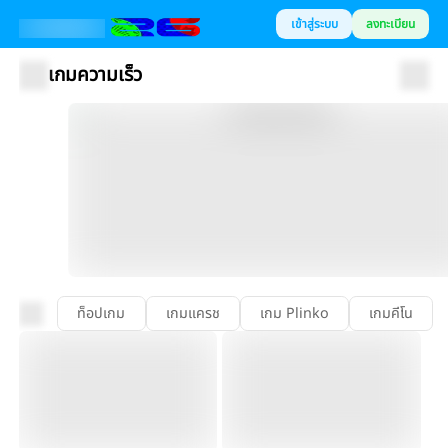
เข้าสู่ระบบ
ลงทะเบียน
เกมความเร็ว
ท็อปเกม
เกมแครช
เกม Plinko
เกมคีโน